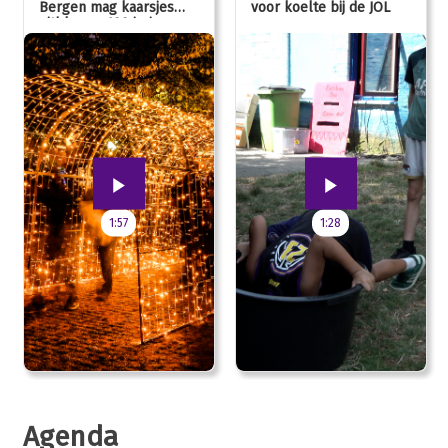
Bergen mag kaarsjes
voor koelte bij de JOL
uitblazen: 100 jarig
jubileum!
1:57
1:28
Agenda