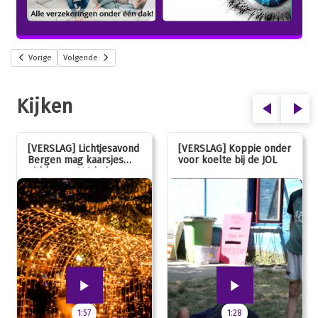
Vorige
Volgende
Kijken
[VERSLAG] Lichtjesavond
[VERSLAG] Koppie onder
Bergen mag kaarsjes
voor koelte bij de JOL
uitblazen: 100 jarig
jubileum!
1:57
1:28