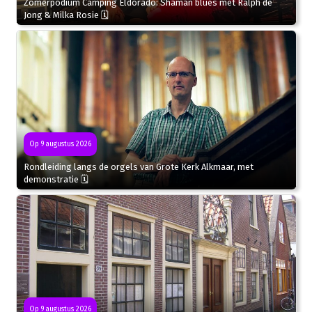
Zomerpodium Camping Eldorado: Shaman blues met Ralph de
Jong & Milka Rosie 🗓
Op 9 augustus 2026
Rondleiding langs de orgels van Grote Kerk Alkmaar, met
demonstratie 🗓
Op 9 augustus 2026