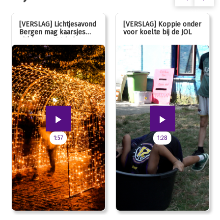
[VERSLAG] Lichtjesavond
[VERSLAG] Koppie onder
Bergen mag kaarsjes
voor koelte bij de JOL
uitblazen: 100 jarig
jubileum!
1:57
1:28