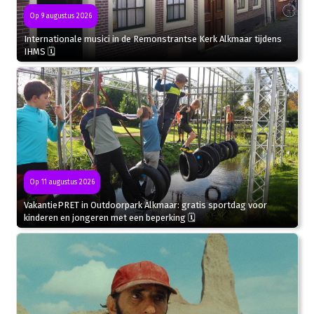
Op 9 augustus 2026
Internationale musici in de Remonstrantse Kerk Alkmaar tijdens
IHMS 🗓
Op 11 augustus 2026
VakantiePRET in Outdoorpark Alkmaar: gratis sportdag voor
kinderen en jongeren met een beperking 🗓