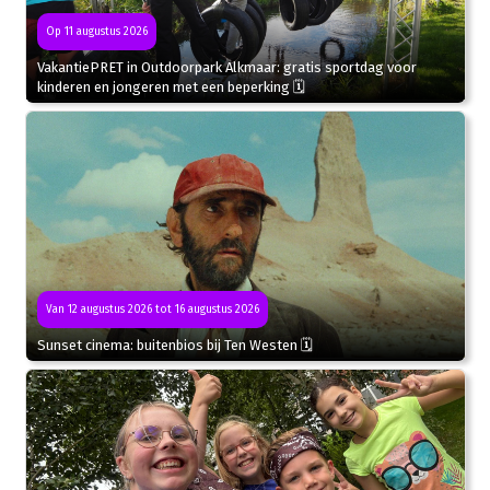
Op 11 augustus 2026
VakantiePRET in Outdoorpark Alkmaar: gratis sportdag voor
kinderen en jongeren met een beperking 🗓
Van 12 augustus 2026 tot 16 augustus 2026
Sunset cinema: buitenbios bij Ten Westen 🗓