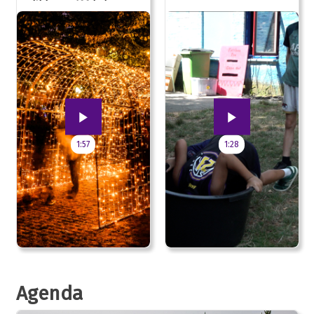
uitblazen: 100 jarig
jubileum!
1:57
1:28
Agenda