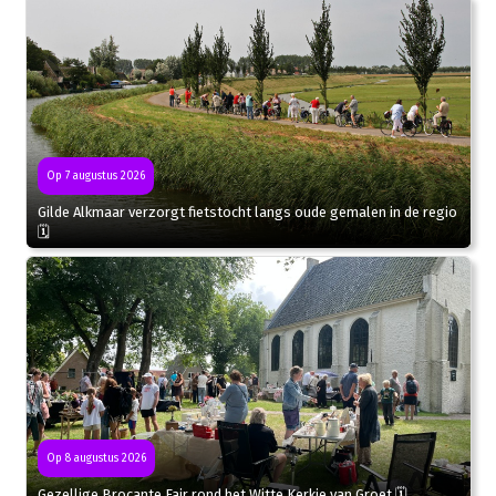
Op 7 augustus 2026
Gilde Alkmaar verzorgt fietstocht langs oude gemalen in de regio
🗓
Op 8 augustus 2026
Gezellige Brocante Fair rond het Witte Kerkje van Groet 🗓