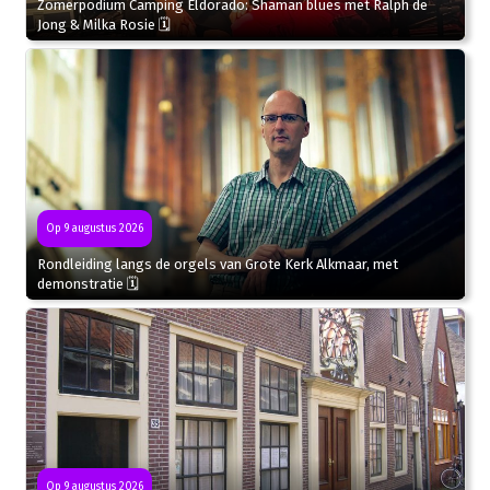
Zomerpodium Camping Eldorado: Shaman blues met Ralph de
Jong & Milka Rosie 🗓
Op 9 augustus 2026
Rondleiding langs de orgels van Grote Kerk Alkmaar, met
demonstratie 🗓
Op 9 augustus 2026