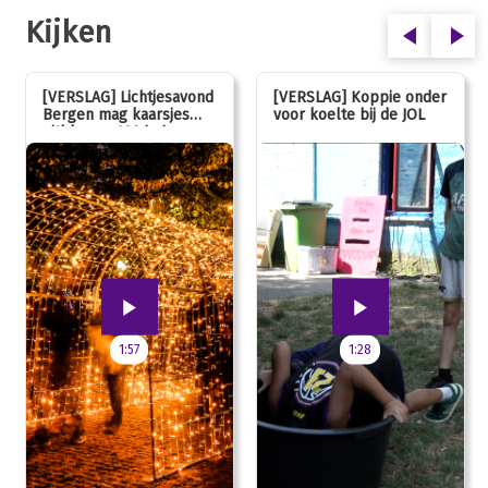
Kijken
[VERSLAG] Lichtjesavond
[VERSLAG] Koppie onder
Bergen mag kaarsjes
voor koelte bij de JOL
uitblazen: 100 jarig
jubileum!
1:57
1:28