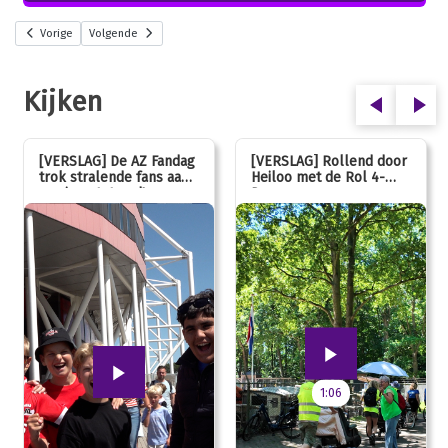
Vorige
Volgende
Kijken
[VERSLAG] De AZ Fandag
[VERSLAG] Rollend door
trok stralende fans aan,
Heiloo met de Rol 4-
van jong tot oud!
Daagse
1:06