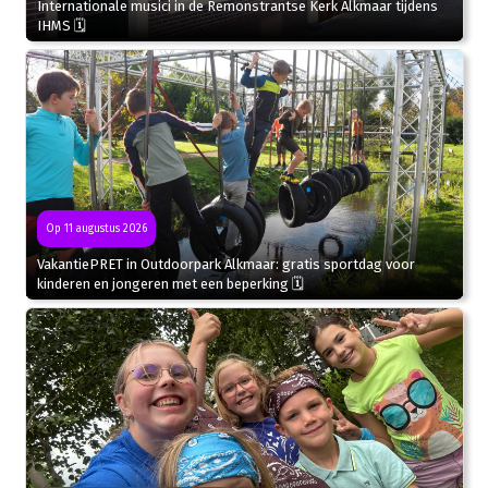
Internationale musici in de Remonstrantse Kerk Alkmaar tijdens
IHMS 🗓
Op 11 augustus 2026
VakantiePRET in Outdoorpark Alkmaar: gratis sportdag voor
kinderen en jongeren met een beperking 🗓