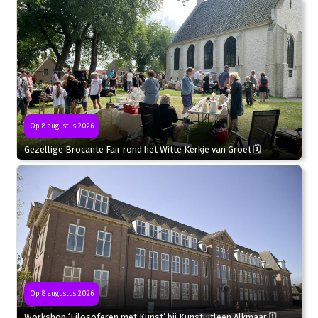
Op 8 augustus 2026
Gezellige Brocante Fair rond het Witte Kerkje van Groet 🗓
Op 8 augustus 2026
Workshop ‘Filosoferen met Kunst’ bij Kunstuitleen Alkmaar 🗓